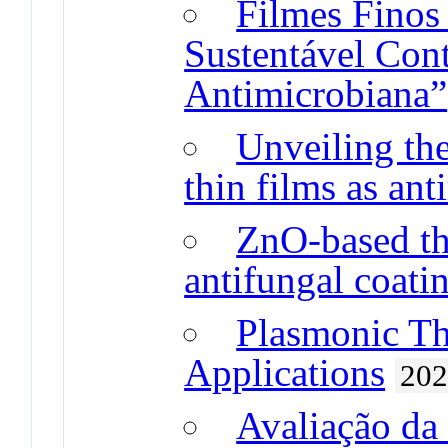
Filmes Fino
Sustentável Cont
Antimicrobiana”
Unveiling th
thin films as ant
ZnO-based thi
antifungal coati
Plasmonic Th
Applications
20
Avaliação da 