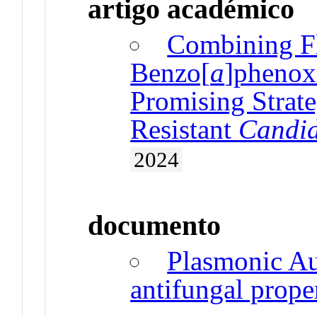
artigo académico
Combining F
Benzo[
a
]phenoxa
Promising Strat
Resistant
Candi
2024
documento
Plasmonic Au
antifungal prope