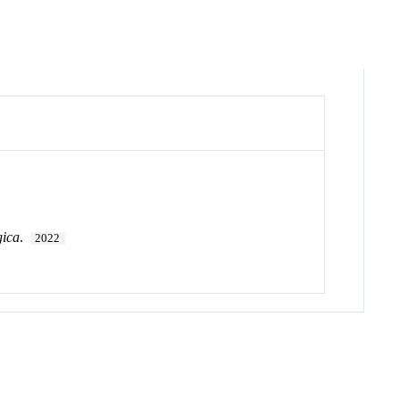
gica
.
2022