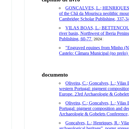
GONÇALVES, L.; HENRIQUES, R.; 
of the Chã da Mourisca neolithic mound
Cambridge Scholar Publishing, 337-3
VILAS BOAS, L.; BETTENCOURT, A.
river basin, Northwest of Iberia Penin
Publishing, 60-77
2024
"Engraved equines from Minho (Nor
Castelo: Câmara Municipal (no prelo)
documento
Oliveira, C.; Gonçalves, L.; Vilas
western Portugal: pigment composition
Europe. 23rd Archaeologie & Gobelets
Oliveira, C.; Gonçalves, L.; Vilas
Portugal: pigment composition and dec
Archaeologie & Gobelets Conference, 
Gonçalves, L.; Henriques, R.; Vila
archaeological heritage”, poster apre