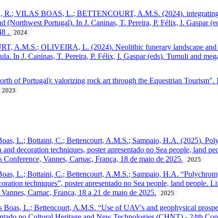
VILAS BOAS, L.; BETTENCOURT, A.M.S. (2024). integrating gpr g
 (Northwest Portugal). In J. Caninas, T. Pereira, P. Félix, I. Gaspar (
48 .
2024
M.S.; OLIVEIRA, L. (2024). Neolithic funerary landscape and its l
sula. In J. Caninas, T. Pereira, P. Félix, I. Gaspar (eds). Tumuli and m
th of Portugal): valorizing rock art through the Equestrian Tourism".
2023
 Boas, L.; Bottaini, C.; Bettencourt, A.M.S.; Sampaio, H.A. (2025). P
 and decoration techniques, poster apresentado no Sea people, land peo
 Conference, Vannes, Carnac, França, 18 de maio de 2025.
2025
 Boas, L.; Bottaini, C.; Bettencourt, A.M.S.; Sampaio, H.A. “Polychro
oration techniques”, poster apresentado no Sea people, land people. Li
Vannes, Carnac, França, 18 a 21 de maio de 2025.
2025
s Boas, L.; Bettencourt, A.M.S. “Use of UAV's and geophysical prospec
sentado no Cultural Heritage and New Technologies (CHNT) - 24th Congr