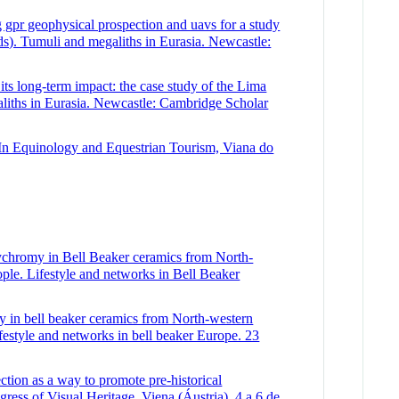
eophysical prospection and uavs for a study
eds). Tumuli and megaliths in Eurasia. Newcastle:
ong-term impact: the case study of the Lima
egaliths in Eurasia. Newcastle: Cambridge Scholar
 In Equinology and Equestrian Tourism, Viana do
olychromy in Bell Beaker ceramics from North-
ple. Lifestyle and networks in Bell Beaker
my in bell beaker ceramics from North-western
festyle and networks in bell beaker Europe. 23
tion as a way to promote pre-historical
ess of Visual Heritage, Viena (Áustria), 4 a 6 de