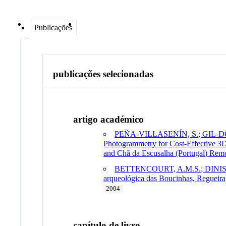
Publicações
publicações selecionadas
artigo académico
PEÑA-VILLASENÍN, S.; GIL-D
Photogrammetry for Cost-Effective 3
and Chã da Escusalha (Portugal) Rem
BETTENCOURT, A.M.S.; DINIS, 
arqueológica das Boucinhas, Regueira, 
2004
capítulo de livro