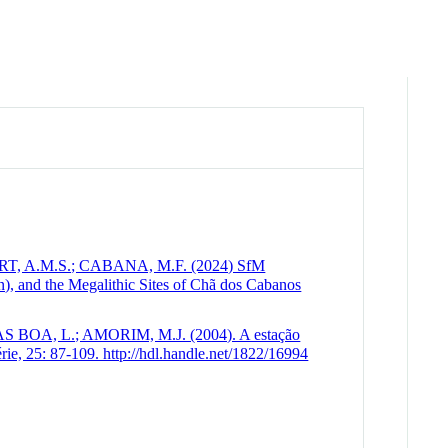
, A.M.S.; CABANA, M.F. (2024) SfM
, and the Megalithic Sites of Chã dos Cabanos
 BOA, L.; AMORIM, M.J. (2004). A estação
rie, 25: 87-109. http://hdl.handle.net/1822/16994