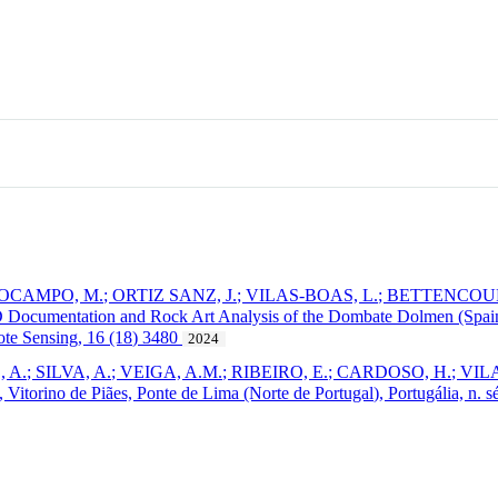
OCAMPO, M.; ORTIZ SANZ, J.; VILAS-BOAS, L.; BETTENCOURT
D Documentation and Rock Art Analysis of the Dombate Dolmen (Spain)
ote Sensing, 16 (18) 3480
2024
A.; SILVA, A.; VEIGA, A.M.; RIBEIRO, E.; CARDOSO, H.; VILAS
Vitorino de Piães, Ponte de Lima (Norte de Portugal), Portugália, n. sé