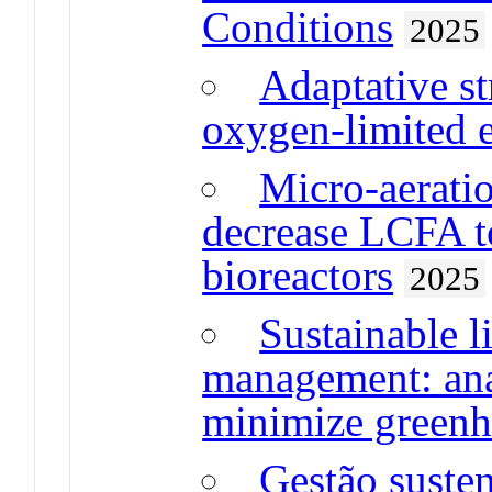
Conditions
2025
Adaptative s
oxygen-limited 
Micro-aeratio
decrease LCFA to
bioreactors
2025
Sustainable l
management: ana
minimize greenh
Gestão susten