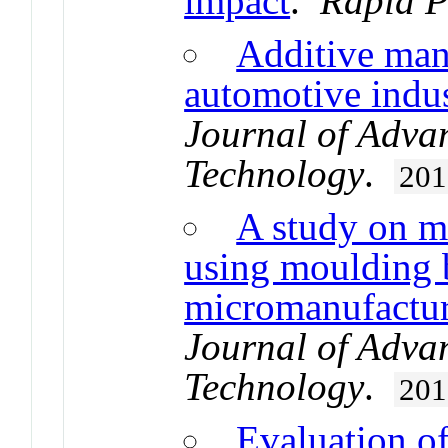
impact
.
Rapid P
Additive manu
automotive indu
Journal of Adva
Technology
.
201
A study on m
using moulding 
micromanufactu
Journal of Adva
Technology
.
201
Evaluation o