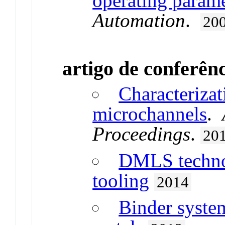
operating parame
Automation
.
20
artigo de conferên
Characterizat
microchannels
.
Proceedings
.
20
DMLS techno
tooling
2014
Binder system