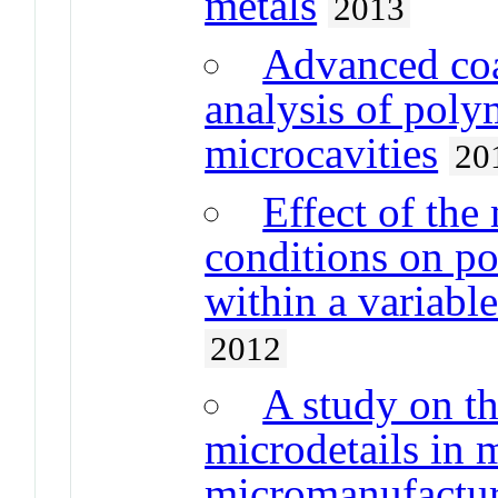
metals
2013
Advanced coa
analysis of poly
microcavities
20
Effect of th
conditions on p
within a variabl
2012
A study on t
microdetails in 
micromanufactur