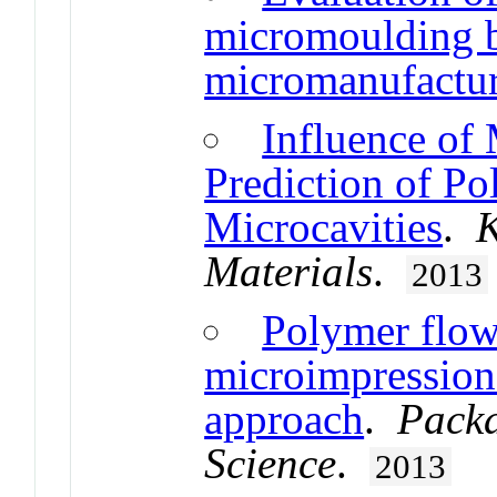
micromoulding b
micromanufactur
Influence of 
Prediction of P
Microcavities
.
K
Materials
.
2013
Polymer flow
microimpressions
approach
.
Packa
Science
.
2013