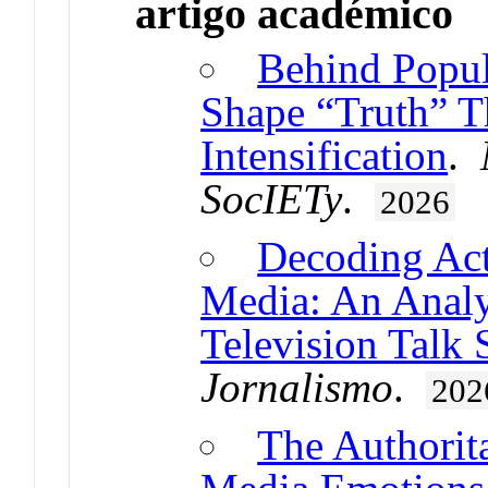
artigo académico
Behind Popu
Shape “Truth” 
Intensification
.
SocIETy
.
2026
Decoding Act
Media: An Analy
Television Talk
Jornalismo
.
202
The Authorit