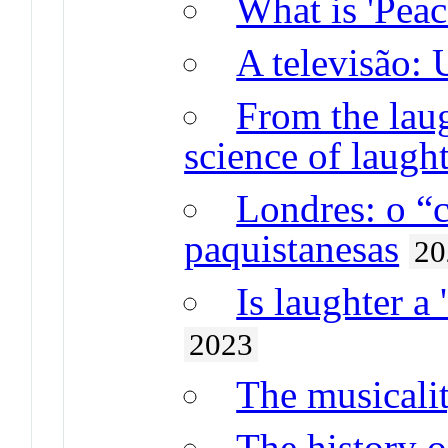
What is 'Peac
A televisão:
From the laug
science of laugh
Londres: o “
paquistanesas
20
Is laughter a 
2023
The musicalit
The history o