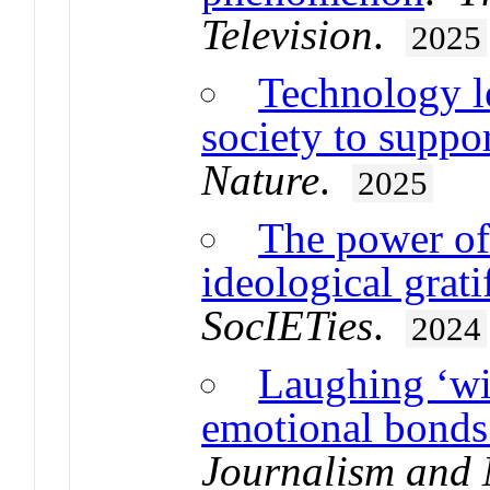
Television
.
2025
Technology l
society to supp
Nature
.
2025
The power of
ideological grati
SocIETies
.
2024
Laughing ‘wit
emotional bonds 
Journalism and