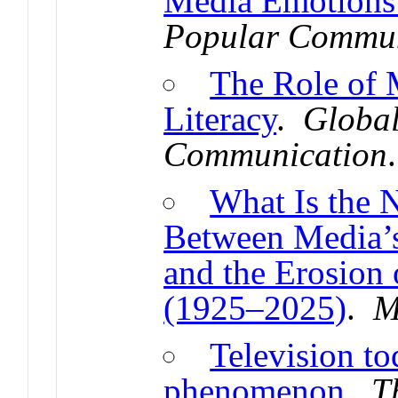
Media Emotions 
Popular Commun
The Role of 
Literacy
.
Globa
Communication
What Is the 
Between Media’s
and the Erosion
(1925–2025)
.
M
Television to
phenomenon
.
T