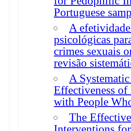
for Pedophilic In
Portuguese samp
A efetividade
psicológicas par
crimes sexuais 
revisão sistemát
A Systematic
Effectiveness of
with People Wh
The Effectiv
Interventions f