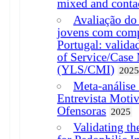
mixed and contac
Avaliação do 
jovens com com
Portugal: valida
of Service/Case
(YLS/CMI)
202
Meta-análise 
Entrevista Moti
Ofensoras
2025
Validating th