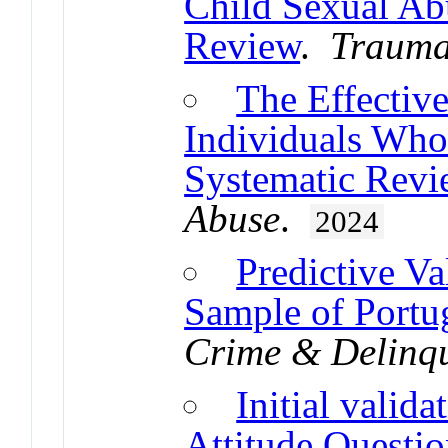
Child Sexual Ab
Review
.
Trauma
The Effectiv
Individuals Wh
Systematic Revi
Abuse
.
2024
Predictive Va
Sample of Portu
Crime & Delinq
Initial valid
Attitude Questi