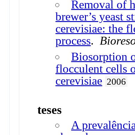
Removal of h
brewer’s yeast s
cerevisiae: the f
process
.
Biores
Biosorption 
flocculent cells
cerevisiae
2006
teses
A prevalência