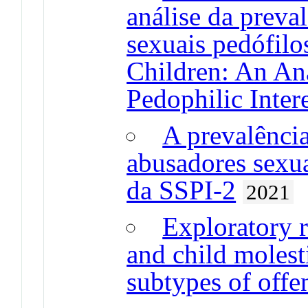
análise da preval
sexuais pedófilo
Children: An Ana
Pedophilic Intere
A prevalência
abusadores sexua
da SSPI-2
2021
Exploratory r
and child molest
subtypes of offe