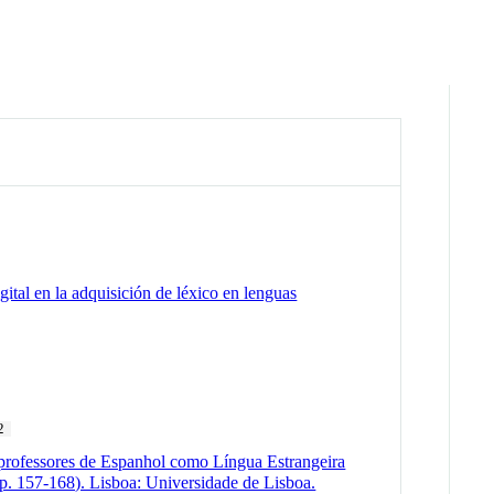
ital en la adquisición de léxico en lenguas
2
 professores de Espanhol como Língua Estrangeira
p. 157-168). Lisboa: Universidade de Lisboa.