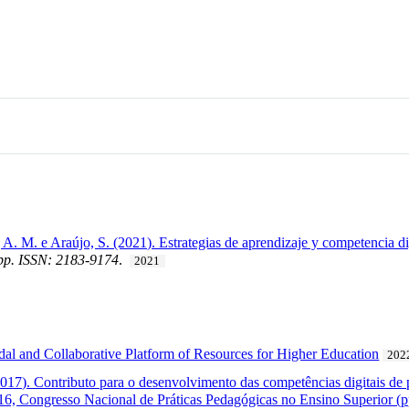
A. M. e Araújo, S. (2021). Estrategias de aprendizaje y competencia dig
 pp. ISSN: 2183-9174
.
2021
dal and Collaborative Platform of Resources for Higher Education
202
2017). Contributo para o desenvolvimento das competências digitais de
6, Congresso Nacional de Práticas Pedagógicas no Ensino Superior (p