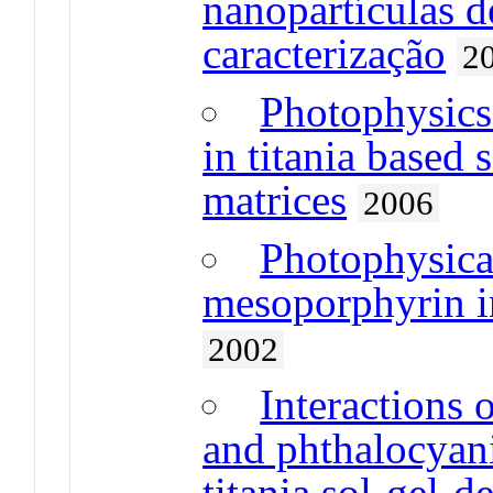
nanopartículas d
caracterização
2
Photophysics
in titania based 
matrices
2006
Photophysica
mesoporphyrin in
2002
Interactions
and phthalocyani
titania sol-gel-d