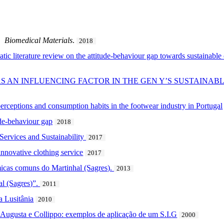
.
Biomedical Materials
.
2018
matic literature review on the attitude-behaviour gap towards sustainab
 AN INFLUENCING FACTOR IN THE GEN Y’S SUSTAINAB
perceptions and consumption habits in the footwear industry in Portugal
ude-behaviour gap
2018
Services and Sustainability
2017
nnovative clothing service
2017
micas comuns do Martinhal (Sagres).
2013
al (Sagres)”.
2011
a Lusitânia
2010
ugusta e Collippo: exemplos de aplicação de um S.I.G
2000