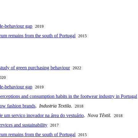
ude-behaviour gap
2019
um remains from the south of Portugal
2015
 study of green purchasing behaviour
2022
020
ude-behaviour gap
2019
perceptions and consumption habits in the footwear industry in Portugal
low fashion brands
.
Industria Textila
.
2018
 um serviço inovador na área do vestuário
.
Nova Têxtil
.
2018
rvices and sustainability
2017
um remains from the south of Portugal
2015