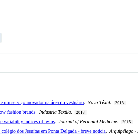
 um serviço inovador na área do vestuário
.
Nova Têxtil
.
2018
low fashion brands
.
Industria Textila
.
2018
te variability indices of twins
.
Journal of Perinatal Medicine
.
2015
 colégio dos Jesuítas em Ponta Delgada - breve notícia
.
Arquipélago - 