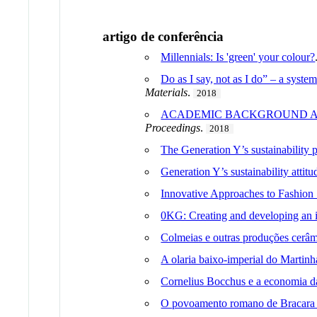
artigo de conferência
Millennials: Is 'green' your colour?
Do as I say, not as I do” – a syste
Materials
.
2018
ACADEMIC BACKGROUND AS
Proceedings
.
2018
The Generation Y’s sustainability 
Generation Y’s sustainability attit
Innovative Approaches to Fashion 
0KG: Creating and developing an i
Colmeias e outras produções cerâ
A olaria baixo-imperial do Martinh
Cornelius Bocchus e a economia d
O povoamento romano de Bracara A