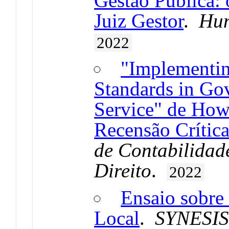
Gestão Pública: 
Juiz Gestor
.
Hum
2022
"Implementin
Standards in Go
Service" de Ho
Recensão Crític
de Contabilidad
Direito
.
2022
Ensaio sobre
Local
.
SYNESI