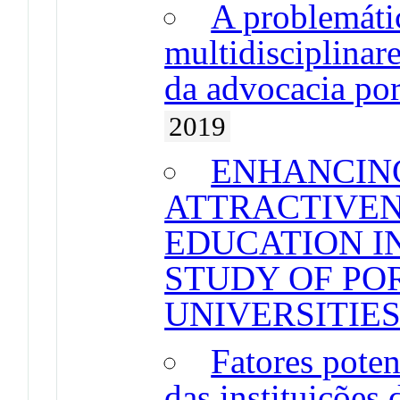
A problemáti
multidisciplinare
da advocacia po
2019
ENHANCING
ATTRACTIVEN
EDUCATION IN
STUDY OF PO
UNIVERSITIE
Fatores poten
das instituições