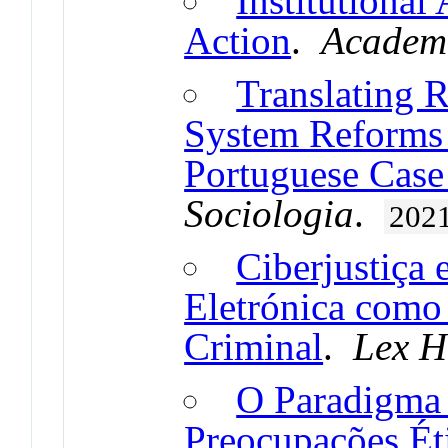
Institutional
Action
.
Academi
Translating R
System Reforms 
Portuguese Case 
Sociologia
.
202
Ciberjustiça 
Eletrónica como 
Criminal
.
Lex 
O Paradigma d
Preocupações Ét