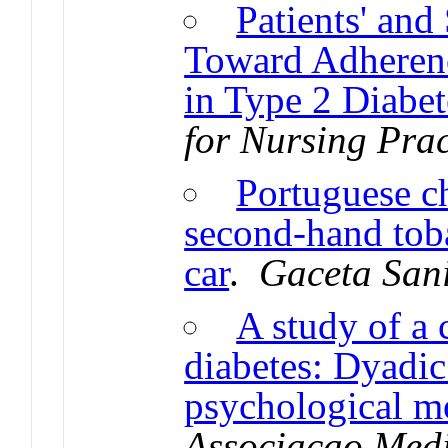
Patients' and
Toward Adherenc
in Type 2 Diabet
for Nursing Prac
Portuguese ch
second-hand tob
car
.
Gaceta Sani
A study of a 
diabetes: Dyadic
psychological m
Associacao Medi