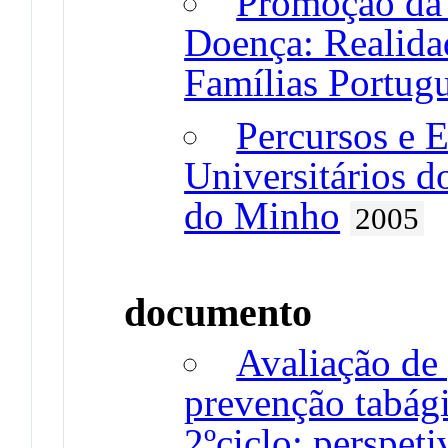
Promoção da 
Doença: Realida
Famílias Portug
Percursos e E
Universitários d
do Minho
2005
documento
Avaliação de
prevenção tabág
2ºciclo: perspeti