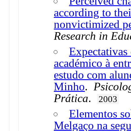
Perceived cha
according to the
nonvictimized p
Research in Edu
Expectativas
académico à ent
estudo com alun
Minho
.
Psicolog
Prática
.
2003
Elementos so
Melgaço na seg