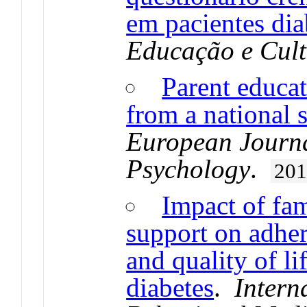
em pacientes dia
Educação e Cul
Parent educat
from a national 
European Journa
Psychology
.
20
Impact of fa
support on adher
and quality of li
diabetes
.
Intern