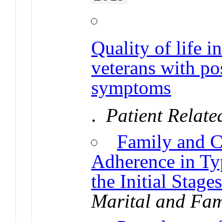
Quality of life i
veterans with pos
symptoms
.
Patient Relat
Family and C
Adherence in Typ
the Initial Stage
Marital and Fam