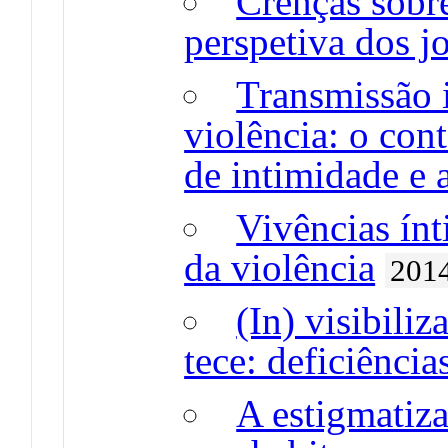
Crenças sobre
perspetiva dos j
Transmissão i
violência: o cont
de intimidade e 
Vivências ínt
da violência
201
(In) visibili
tece: deficiência
A estigmatiza