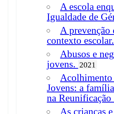
A escola enq
Igualdade de Gé
A prevenção 
contexto escolar
Abusos e negl
jovens.
2021
Acolhimento 
Jovens: a famíli
na Reunificação
As crianças e