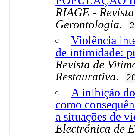
POPULAÇÃO I
RIAGE - Revista
Gerontologia
.
2
Violência int
de intimidade: 
Revista de Vitim
Restaurativa
.
2
A inibição do
como consequênc
a situações de v
Electrónica de E