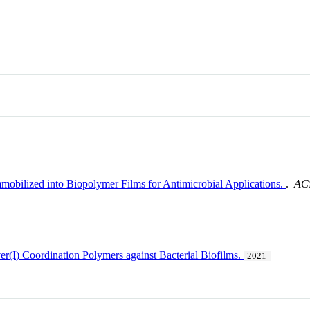
mmobilized into Biopolymer Films for Antimicrobial Applications.
.
ACS
r(I) Coordination Polymers against Bacterial Biofilms.
2021