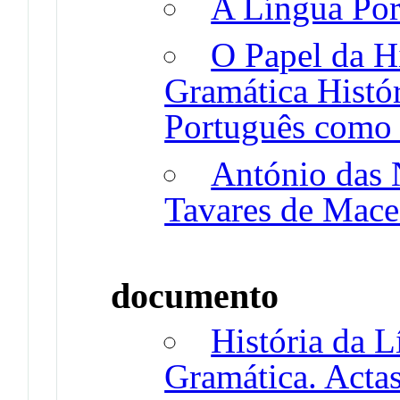
A Língua Po
O Papel da Hi
Gramática Histó
Português como 
António das N
Tavares de Mac
documento
História da L
Gramática. Acta