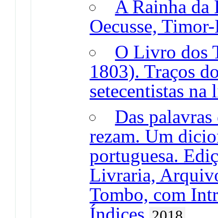
A Rainha da 
Oecusse, Timor-
O Livro dos 
1803). Traços d
setecentistas na 
Das palavras 
rezam. Um dicion
portuguesa. Edi
Livraria, Arquiv
Tombo, com Intr
Índices
2018