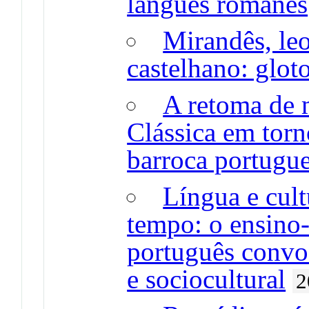
langues romanes
Mirandês, leo
castelhano: glot
A retoma de 
Clássica em torn
barroca portugu
Língua e cul
tempo: o ensino
português convo
e sociocultural
2