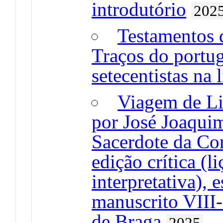
introdutório
202
Testamentos 
Traços do portu
setecentistas na 
Viagem de Li
por José Joaquim
Sacerdote da Co
edição crítica (l
interpretativa), 
manuscrito VIII-
de Braga
2025