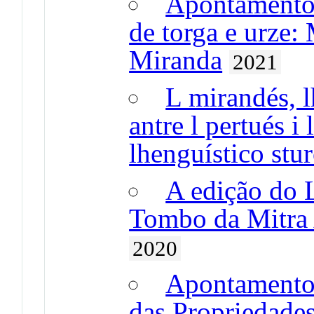
Apontamentos
de torga e urze:
Miranda
2021
L mirandés, l
antre l pertués i
lhenguístico stu
A edição do 
Tombo da Mitra 
2020
Apontamentos
das Propriedade