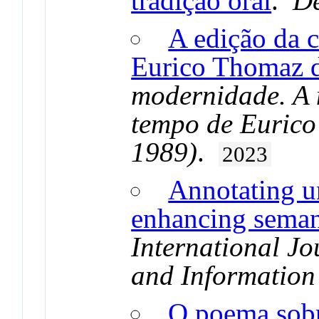
tradição oral
.
De
A edição da 
Eurico Thomaz 
modernidade. A 
tempo de Eurico
1989)
.
2023
Annotating un
enhancing semant
International J
and Information
O poema sobr