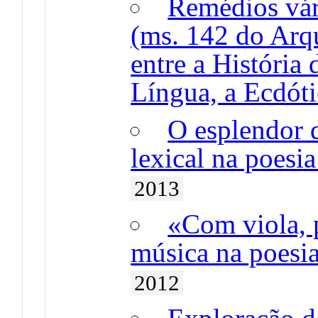
Remédios vári
(ms. 142 do Arqu
entre a História
Língua, a Ecdóti
O esplendor 
lexical na poesi
2013
«Com viola, p
música na poesi
2012