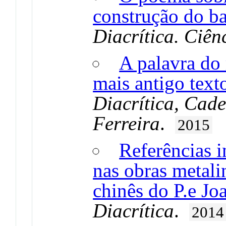
construção do b
Diacrítica. Ciên
A palavra do 
mais antigo text
Diacrítica, Cad
Ferreira
.
2015
Referências i
nas obras metali
chinês do P.e J
Diacrítica
.
2014