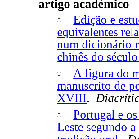
artigo académico
Edição e estu
equivalentes rel
num dicionário 
chinês do sécul
A figura do 
manuscrito de p
XVIII
.
Diacríti
Portugal e o
Leste segundo a 