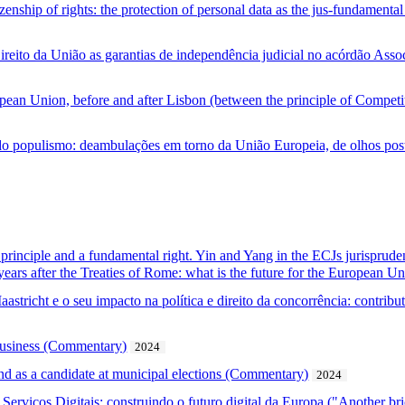
zenship of rights: the protection of personal data as the jus-fundamental
reito da União as garantias de independência judicial no acórdão Asso
pean Union, before and after Lisbon (between the principle of Compet
 do populismo: deambulações em torno da União Europeia, de olhos p
 principle and a fundamental right. Yin and Yang in the ECJs jurisprude
years after the Treaties of Rome: what is the future for the European U
Maastricht e o seu impacto na política e direito da concorrência: contri
business (Commentary)
2024
tand as a candidate at municipal elections (Commentary)
2024
 Serviços Digitais: construindo o futuro digital da Europa ("Another bri