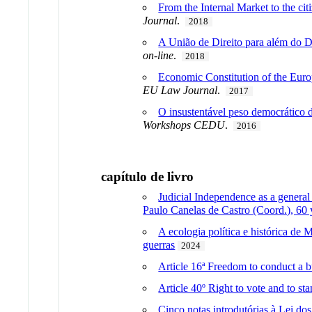
From the Internal Market to the citi
Journal
.
2018
A União de Direito para além do Di
on-line
.
2018
Economic Constitution of the Euro
EU Law Journal
.
2017
O insustentável peso democrático
Workshops CEDU
.
2016
capítulo de livro
Judicial Independence as a general
Paulo Canelas de Castro (Coord.), 60 
A ecologia política e histórica de 
guerras
2024
Article 16ª Freedom to conduct a 
Article 40º Right to vote and to s
Cinco notas introdutórias à Lei dos