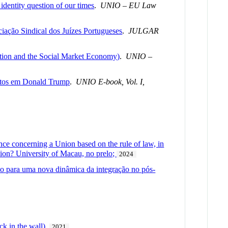
 identity question of our times
.
UNIO – EU Law
ciação Sindical dos Juízes Portugueses
.
JULGAR
ition and the Social Market Economy)
.
UNIO –
ostos em Donald Trump
.
UNIO E-book, Vol. I,
nce concerning a Union based on the rule of law, in
nion? University of Macau, no prelo;
2024
buto para uma nova dinâmica da integração no pós-
ck in the wall),
2021