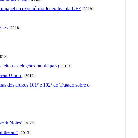
l o papel da experiência federativa da UE?
2019
guês
2018
2013
eleito nas eleições municipais)
2013
opean Union)
2012
ras dos artigos 101º e 102º do Tratado sobre o
ework Notes)
2024
f the art"
2013