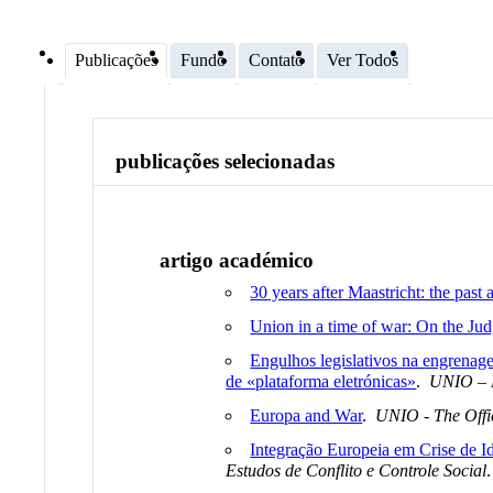
Publicações
Fundo
Contato
Ver Todos
publicações selecionadas
artigo académico
30 years after Maastricht: the past
Union in a time of war: On the Ju
Engulhos legislativos na engrenagem
de «plataforma eletrónicas»
.
UNIO – 
Europa and War
.
UNIO - The Offi
Integração Europeia em Crise de Ide
Estudos de Conflito e Controle Social