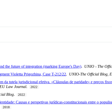
 and the future of integration (marking Europe's Day)
.
UNIO - The Offic
dgment Violetta Prigozhina, Case T-212/22
.
UNIO-The Official Blog,
 da tutela jurisdicional efetiva. «Cláusulas de paridade» e preços fixos,
EU Law Journal
.
2022
cial Blog
.
2022
ntidade: Causas e perspetivas jurídicas-constitucionais entre o populis
.
2018