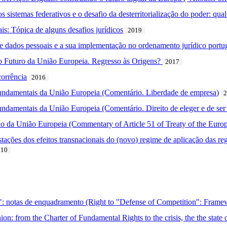
s sistemas federativos e o desafio da desterritorialização do poder: qua
is: Tópica de alguns desafios jurídicos
2019
e dados pessoais e a sua implementação no ordenamento jurídico portu
 Futuro da União Europeia. Regresso às Origens?
2017
orrência
2016
Fundamentais da União Europeia (Comentário. Liberdade de empresa)
undamentais da União Europeia (Comentário. Direito de eleger e de ser 
do da União Europeia (Commentary of Article 51 of Treaty of the Eur
ções dos efeitos transnacionais do (novo) regime de aplicação das reg
010
a": notas de enquadramento (Right to "Defense of Competition": Fram
ion: from the Charter of Fundamental Rights to the crisis, the the state o