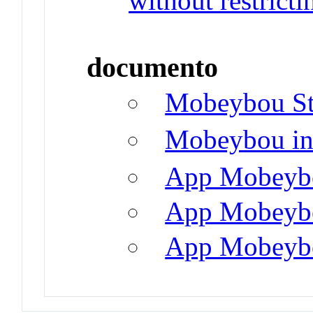
without restricti
documento
Mobeybou S
Mobeybou in
App Mobeybo
App Mobeybo
App Mobeybo