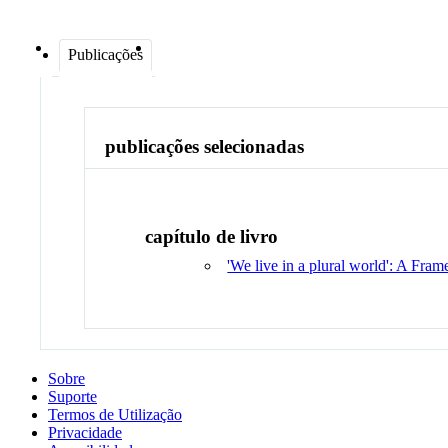
Publicações
publicações selecionadas
capítulo de livro
'We live in a plural world': A Fr
Sobre
Suporte
Termos de Utilização
Privacidade