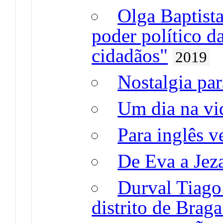
Olga Baptista
poder político 
cidadãos"
2019
Nostalgia par
Um dia na vi
Para inglês v
De Eva a Jez
Durval Tiago
distrito de Brag