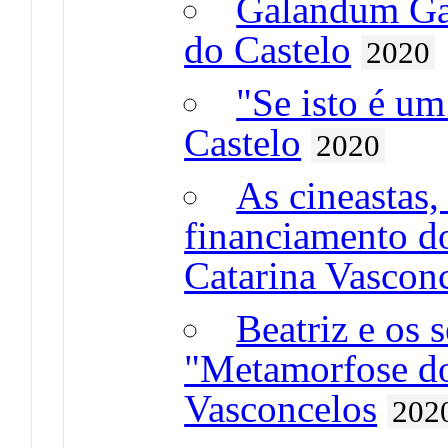
Galandum Ga
do Castelo
2020
"Se isto é u
Castelo
2020
As cineastas,
financiamento d
Catarina Vascon
Beatriz e os s
"Metamorfose do
Vasconcelos
202