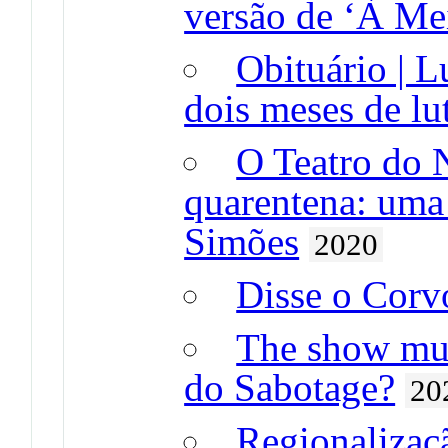
versão de ‘À Me
Obituário | L
dois meses de lu
O Teatro do N
quarentena: uma
Simões
2020
Disse o Corv
The show mus
do Sabotage?
20
Regionalizaçã