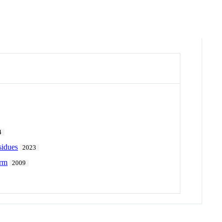
4
sidues
2023
orm
2009