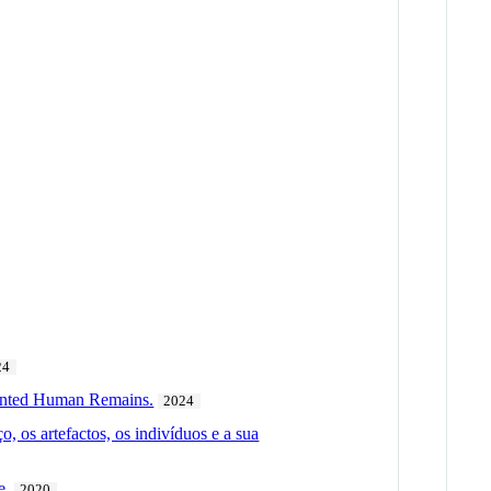
24
mented Human Remains.
2024
, os artefactos, os indivíduos e a sua
e.
2020