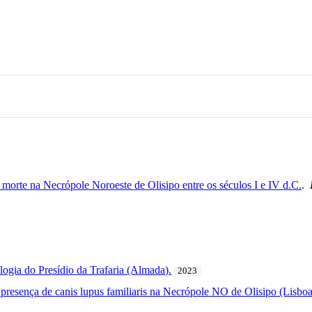
a morte na Necrópole Noroeste de Olisipo entre os séculos I e IV d.C.
.
ologia do Presídio da Trafaria (Almada).
2023
A presença de canis lupus familiaris na Necrópole NO de Olisipo (Lisboa