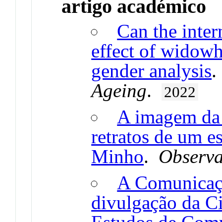
artigo académico
Can the inter
effect of widowh
gender analysis
Ageing
.
2022
A imagem da c
retratos de um e
Minho
.
Observa
A Comunicaçã
divulgação da Ci