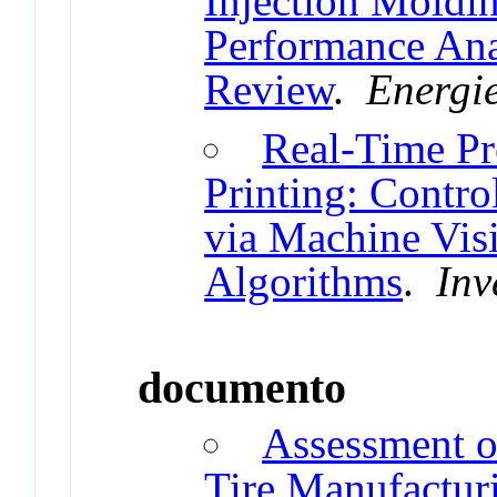
Injection Moldin
Performance A
Review
.
Energi
Real-Time Pr
Printing: Contr
via Machine Vis
Algorithms
.
Inv
documento
Assessment o
Tire Manufactur