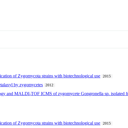
fication of Zygomycota strains with biotechnological use
2015
etalaxyl by zygomycetes
2012
ology and MALDI-TOF ICMS of zygomycete Gongronella sp. isolated fr
fication of Zygomycota strains with biotechnological use
2015