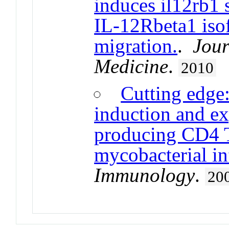
induces il12rb1 
IL-12Rbeta1 iso
migration.
.
Jour
Medicine
.
2010
Cutting edge:
induction and ex
producing CD4 T
mycobacterial in
Immunology
.
20