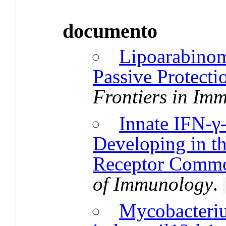
documento
Lipoarabinom
Passive Protecti
Frontiers in Im
Innate IFN-γ
Developing in t
Receptor Commo
of Immunology
.
Mycobacteriu