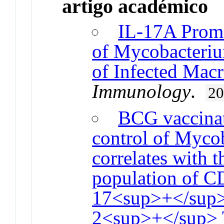
artigo académico
IL-17A Promo
of Mycobacteriu
of Infected Mac
Immunology
.
2
BCG vaccinat
control of Myco
correlates with 
population of 
17<sup>+</sup
2<sup>+</sup> T