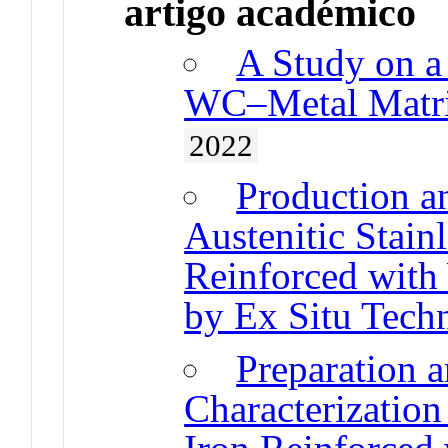
artigo académico
A Study on a
WC–Metal Matri
2022
Production an
Austenitic Stainl
Reinforced with
by Ex Situ Tech
Preparation a
Characterization