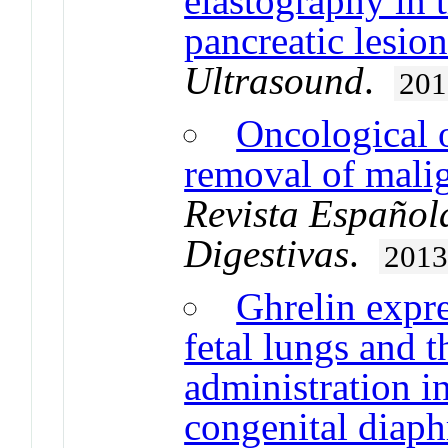
elastography in t
pancreatic lesion
Ultrasound
.
201
Oncological 
removal of malig
Revista Español
Digestivas
.
201
Ghrelin expr
fetal lungs and t
administration i
congenital diaph