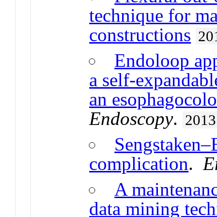
technique for ma
constructions
20
Endoloop appl
a self-expandabl
an esophagocolon
Endoscopy
.
2013
Sengstaken–B
complication
.
E
A maintenanc
data mining tec