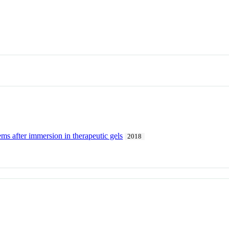
ems after immersion in therapeutic gels
2018