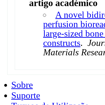
artigo académico
A novel bidir
perfusion bioreac
large-sized bone
constructs
.
Jour
Materials Resea
Sobre
Suporte