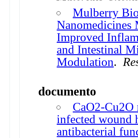
Mulberry Bi
Nanomedicines M
Improved Infla
and Intestinal 
Modulation
.
Re
documento
CaO2-Cu2O m
infected wound 
antibacterial fun