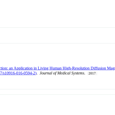
ction: an Application in Living Human High-Resolution Diffusion Mag
007/s10916-016-0594-2)
.
Journal of Medical Systems
.
2017