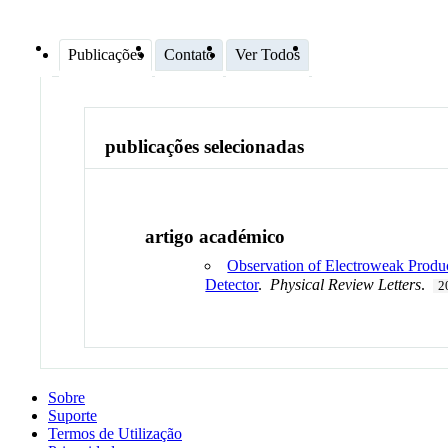
Publicações
Contato
Ver Todos
publicações selecionadas
artigo académico
Observation of Electroweak Produc
Detector
.
Physical Review Letters
.
2
Sobre
Suporte
Termos de Utilização