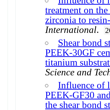
Influence of
treatment on the
zirconia to resi
International
.
2
Shear bond s
PEEK-30GF cemen
titanium substra
Science and Tec
Influence of 
PEEK-GF30 and
the shear bond s