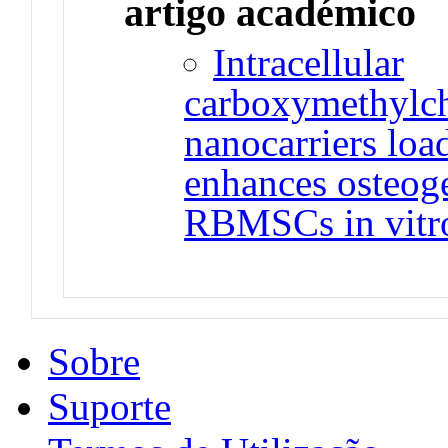
artigo académico
Intracellular
carboxymethylch
nanocarriers lo
enhances osteoge
RBMSCs in vitr
Sobre
Suporte