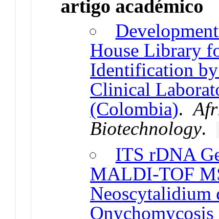
artigo académico
Development 
House Library f
Identification
Clinical Laborat
(Colombia)
.
Afr
Biotechnology
.
ITS rDNA Ge
MALDI-TOF MS F
Neoscytalidium 
Onychomycosis 