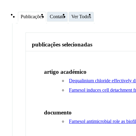
Publicações
Contato
Ver Todos
publicações selecionadas
artigo académico
Dequalinium chloride effectively d
Farnesol induces cell detachment f
documento
Farnesol antimicrobial role as biof