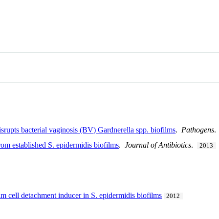
isrupts bacterial vaginosis (BV) Gardnerella spp. biofilms
.
Pathogens
rom established S. epidermidis biofilms
.
Journal of Antibiotics
.
2013
ilm cell detachment inducer in S. epidermidis biofilms
2012