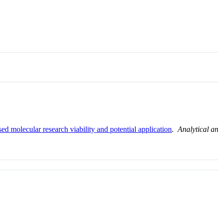
 molecular research viability and potential application
.
Analytical a