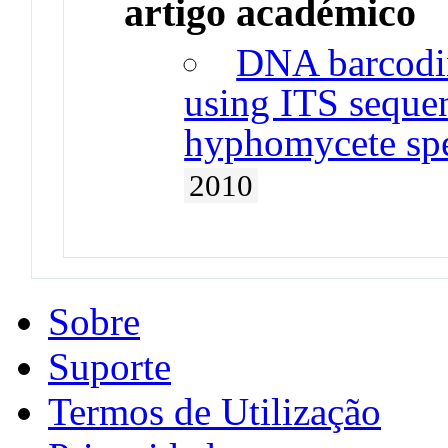
artigo académico
DNA barcodin
using ITS sequen
hyphomycete spe
2010
Sobre
Suporte
Termos de Utilização