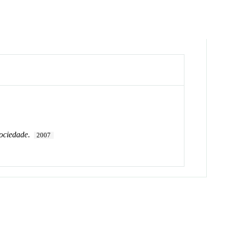
ociedade
.
2007