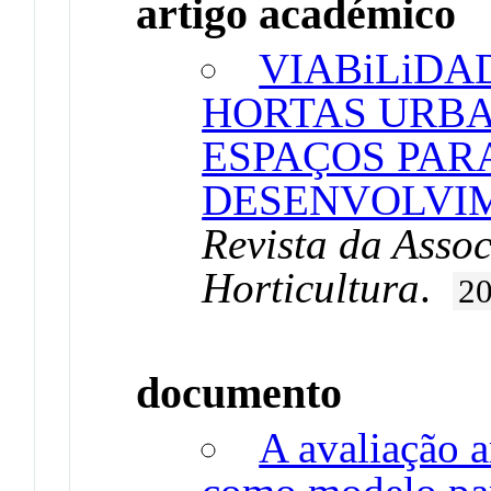
artigo académico
VIABiLiDA
HORTAS URB
ESPAÇOS PAR
DESENVOLVI
Revista da Asso
Horticultura
.
2
documento
A avaliação a