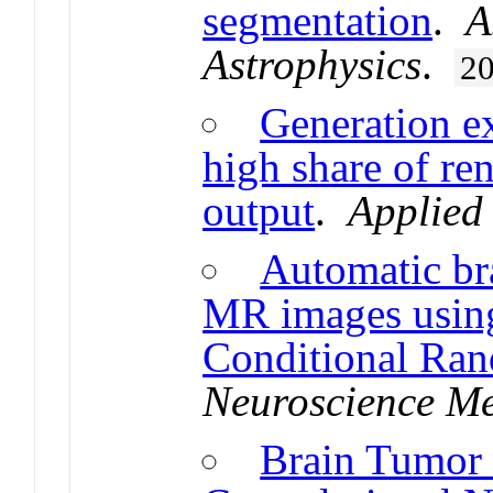
segmentation
.
A
Astrophysics
.
2
Generation e
high share of re
output
.
Applied
Automatic bra
MR images usin
Conditional Ran
Neuroscience M
Brain Tumor