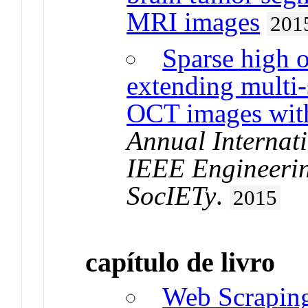
MRI images
201
Sparse high o
extending multi-
OCT images wit
Annual Internati
IEEE Engineerin
SocIETy
.
2015
capítulo de livro
Web Scraping