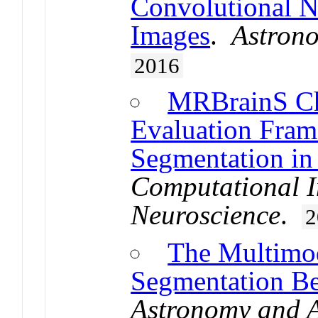
Convolutional N
Images
.
Astrono
2016
MRBrainS Ch
Evaluation Fram
Segmentation i
Computational I
Neuroscience
.
2
The Multimo
Segmentation B
Astronomy and A