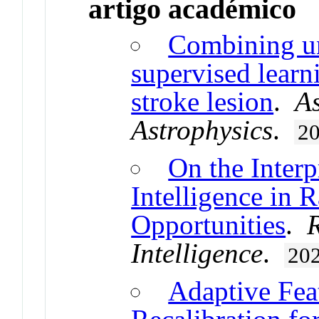
artigo académico
Combining u
supervised learni
stroke lesion
.
A
Astrophysics
.
2
On the Interpr
Intelligence in 
Opportunities
.
R
Intelligence
.
20
Adaptive Fea