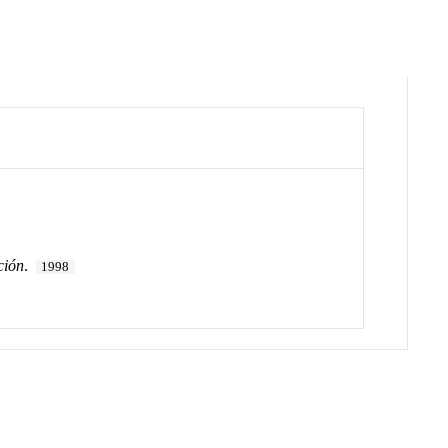
ción
.
1998