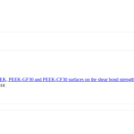
 PEEK, PEEK-GF30 and PEEK-CF30 surfaces on the shear bond strength 
018