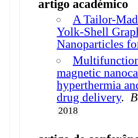
artigo académico
A Tailor-Mad
Yolk-Shell Grap
Nanoparticles f
Multifunctio
magnetic nanoca
hyperthermia and
drug delivery
.
B
2018