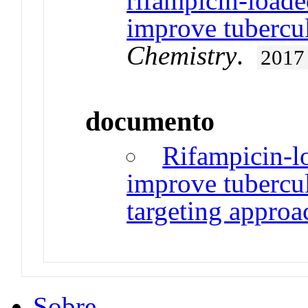
rifampicin-loade
improve tubercul
Chemistry
.
2017
documento
Rifampicin-lo
improve tubercul
targeting approa
Sobre