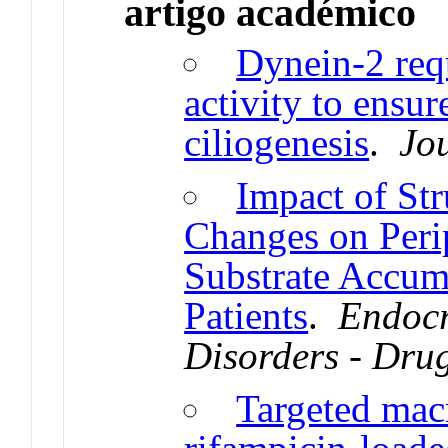
artigo académico
Dynein-2 req
activity to ensu
ciliogenesis
.
Jou
Impact of St
Changes on Peri
Substrate Accum
Patients
.
Endocr
Disorders - Dru
Targeted mac