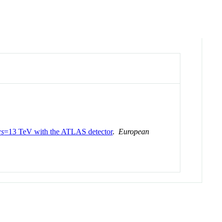
v
s
=13 TeV with the ATLAS detector
.
European