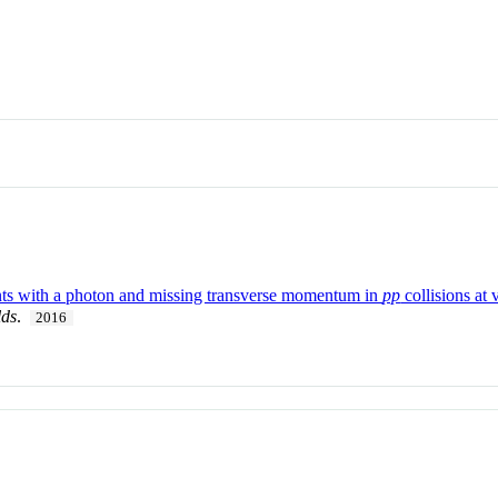
ts with a photon and missing transverse momentum in
pp
collisions at 
lds
.
2016