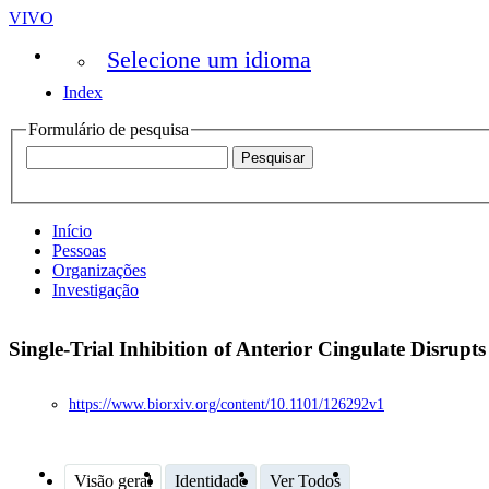
VIVO
Selecione um idioma
Index
Formulário de pesquisa
Início
Pessoas
Organizações
Investigação
Single-Trial Inhibition of Anterior Cingulate Disrup
https://www.biorxiv.org/content/10.1101/126292v1
Visão geral
Identidade
Ver Todos