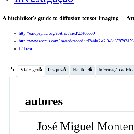
A hitchhiker's guide to diffusion tensor imaging
Ar
http://europepmc.org/abstract/med/23486659
http://www.scopus.com/inward/record.url?eid=2-s2.0-8487879
full text
Visão geral
Pesquisas
Identidade
Informação adicio
autores
José Miguel Monten