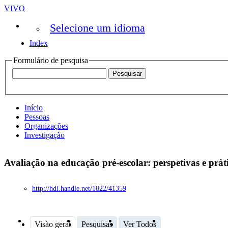
VIVO
Selecione um idioma
Index
Formulário de pesquisa
Início
Pessoas
Organizações
Investigação
Avaliação na educação pré-escolar: perspetivas e prát
http://hdl.handle.net/1822/41359
Visão geral
Pesquisas
Ver Todos