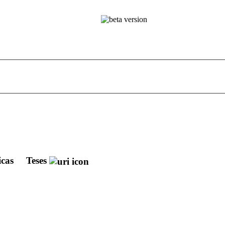
icas
Teses