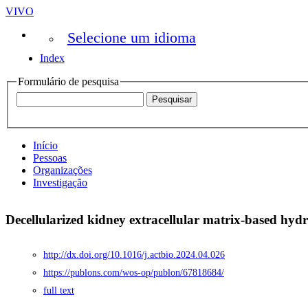
VIVO
Selecione um idioma
Index
Formulário de pesquisa
Início
Pessoas
Organizações
Investigação
Decellularized kidney extracellular matrix-based hydr
http://dx.doi.org/10.1016/j.actbio.2024.04.026
https://publons.com/wos-op/publon/67818684/
full text